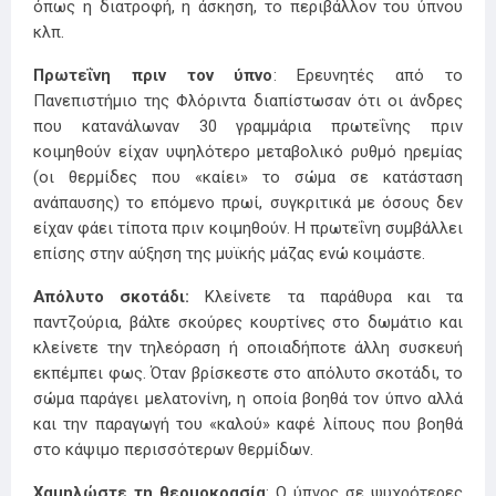
όπως η διατροφή, η άσκηση, το περιβάλλον του ύπνου
κλπ.
Πρωτεΐνη πριν τον ύπνο
: Ερευνητές από το
Πανεπιστήμιο της Φλόριντα διαπίστωσαν ότι οι άνδρες
που κατανάλωναν 30 γραμμάρια πρωτεΐνης πριν
κοιμηθούν είχαν υψηλότερο μεταβολικό ρυθμό ηρεμίας
(οι θερμίδες που «καίει» το σώμα σε κατάσταση
ανάπαυσης) το επόμενο πρωί, συγκριτικά με όσους δεν
είχαν φάει τίποτα πριν κοιμηθούν. Η πρωτεΐνη συμβάλλει
επίσης στην αύξηση της μυϊκής μάζας ενώ κοιμάστε.
Απόλυτο σκοτάδι:
Κλείνετε τα παράθυρα και τα
παντζούρια, βάλτε σκούρες κουρτίνες στο δωμάτιο και
κλείνετε την τηλεόραση ή οποιαδήποτε άλλη συσκευή
εκπέμπει φως. Όταν βρίσκεστε στο απόλυτο σκοτάδι, το
σώμα παράγει μελατονίνη, η οποία βοηθά τον ύπνο αλλά
και την παραγωγή του «καλού» καφέ λίπους που βοηθά
στο κάψιμο περισσότερων θερμίδων.
Χαμηλώστε τη θερμοκρασία
: Ο ύπνος σε ψυχρότερες