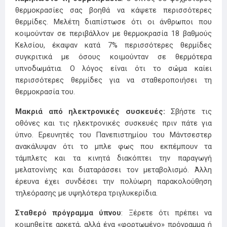
θερμοκρασίες σας βοηθά να κάψετε περισσότερες
θερμίδες. Μελέτη διαπίστωσε ότι οι άνθρωποι που
κοιμούνταν σε περιβάλλον με θερμοκρασία 18 βαθμούς
Κελσίου, έκαψαν κατά 7% περισσότερες θερμίδες
συγκριτικά με όσους κοιμούνταν σε θερμότερα
υπνοδωμάτια. Ο λόγος είναι ότι το σώμα καίει
περισσότερες θερμίδες για να σταθεροποιήσει τη
θερμοκρασία του.
Μακριά από ηλεκτρονικές συσκευές:
Σβήστε τις
οθόνες και τις ηλεκτρονικές συσκευές πριν πάτε για
ύπνο. Ερευνητές του Πανεπιστημίου του Μάντσεστερ
ανακάλυψαν ότι το μπλε φως που εκπέμπουν τα
τάμπλετς και τα κινητά διακόπτει την παραγωγή
μελατονίνης και διαταράσσει τον μεταβολισμό. Άλλη
έρευνα έχει συνδέσει την πολύωρη παρακολούθηση
τηλεόρασης με υψηλότερα τριγλυκερίδια.
Σταθερό πρόγραμμα ύπνου
: Ξέρετε ότι πρέπει να
κοιμηθείτε αρκετά, αλλά ένα «φορτωμένο» πρόγραμμα ή