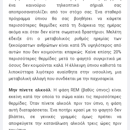
ένα καινούριο τηλεοπτικό σήριαλ σας
αποπροσανατολίζει από τον στόχο σας. Ένα σταθερό
πρόγραμμα ύπνου θα σας βοηθήσει να κάψετε
περισσότερες θερμίδες κατά τη διάρκεια της ημέρας
ακόμα και όταν δεν είστε σωματικά δραστήριοι. Μελέτη
έδειξε ότι ο μεταβολικός ρυθμός ηρεμίας των
ξεκούραστων ανθρώπων είναι κατά 5% υψηλότερος από
αυτών που δεν κοιμούνται επαρκώς. Καίνε επίσης 20%
περισσότερες θερμίδες μετά το φαγητό συγκριτικά με
όσους δεν κοιμούνται καλά. Η έλλειψη ύπνου καθιστά τα
λιποκύτταρα λιγότερο ευαίσθητα στην ινσουλίνη, μια
μεταβολική αλλαγή που συνδέεται με την παχυσαρκία.
Μην πίνετε αλκοόλ
: Η φάση REM (βαθύς ύπνος) είναι
εκείνη κατά την οποία το σώμα καίει τις περισσότερες
θερμίδες. Όταν πίνετε αλκοόλ πριν τον ύπνο, η φάση
αυτή διαταράσσεται. Ένα ποτήρι κρασί με το φαγητό δεν
βλάπτει, σε γενικές γραμμές όμως πρέπει να
αποφεύγετε την κατανάλωση αλκοόλ τρεις ώρες πριν