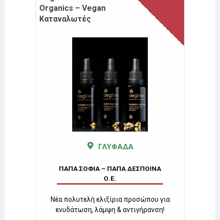
έκπτωση
Organics – Vegan
Καταναλωτές
ΓΛΥΦΑΔΑ
ΝΑ
ΠΑ
ΠΑΠΑ ΣΟΦΙΑ – ΠΑΠΑ ΔΕΣΠΟΙΝΑ
Ο.Ε.
 σειρά
Κάψουλ
εις.
& 
Νέα πολυτελή ελιξίρια προσώπου για
ενυδάτωση, λάμψη & αντιγήρανση!