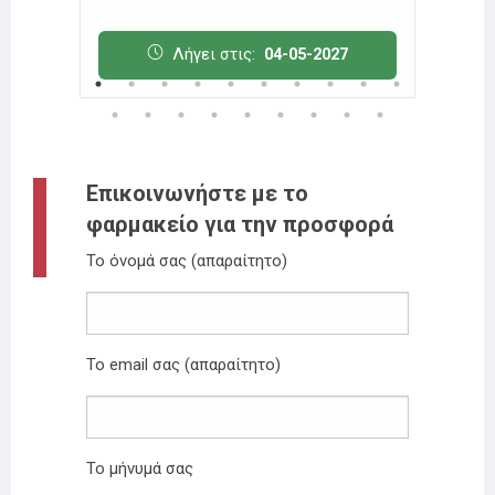
7
Λήγει στις:
04-05-2027
Επικοινωνήστε με το
φαρμακείο για την προσφορά
Το όνομά σας (απαραίτητο)
Το email σας (απαραίτητο)
Το μήνυμά σας