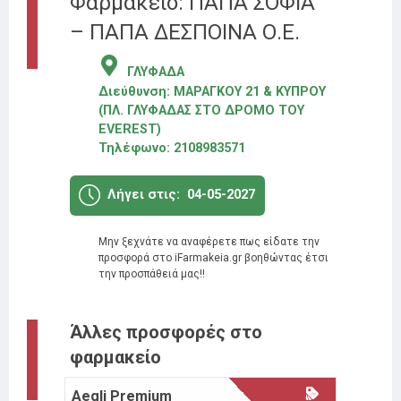
Φαρμακείο: ΠΑΠΑ ΣΟΦΙΑ
– ΠΑΠΑ ΔΕΣΠΟΙΝΑ Ο.Ε.
ΓΛΥΦΑΔΑ
Διεύθυνση:
ΜΑΡΑΓΚΟΥ 21 & ΚΥΠΡΟΥ
(ΠΛ. ΓΛΥΦΑΔΑΣ ΣΤΟ ΔΡΟΜΟ ΤΟΥ
EVEREST)
Τηλέφωνο:
2108983571
Λήγει στις:
04-05-2027
Μην ξεχνάτε να αναφέρετε πως είδατε την
προσφορά στο iFarmakeia.gr βοηθώντας έτσι
την προσπάθειά μας!!
Άλλες προσφορές στο
φαρμακείο
Aegli Premium
Moller’
25%