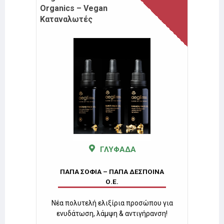
έκπτωση
Organics – Vegan
Καταναλωτές
ΓΛΥΦΑΔΑ
ΝΑ
ΠΑ
ΠΑΠΑ ΣΟΦΙΑ – ΠΑΠΑ ΔΕΣΠΟΙΝΑ
Ο.Ε.
 σειρά
Κάψουλ
εις.
& 
Νέα πολυτελή ελιξίρια προσώπου για
ενυδάτωση, λάμψη & αντιγήρανση!