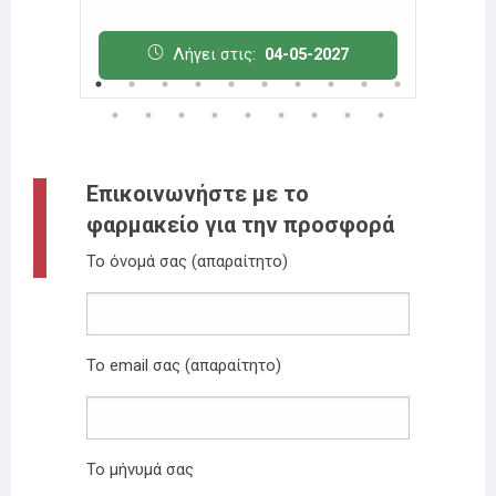
7
Λήγει στις:
04-05-2027
Επικοινωνήστε με το
φαρμακείο για την προσφορά
Το όνομά σας (απαραίτητο)
Το email σας (απαραίτητο)
Το μήνυμά σας