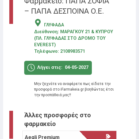
Φαρμακείο: ΠΑΠΑ ΣΟΦΙΑ
– ΠΑΠΑ ΔΕΣΠΟΙΝΑ Ο.Ε.
ΓΛΥΦΑΔΑ
Διεύθυνση:
ΜΑΡΑΓΚΟΥ 21 & ΚΥΠΡΟΥ
(ΠΛ. ΓΛΥΦΑΔΑΣ ΣΤΟ ΔΡΟΜΟ ΤΟΥ
EVEREST)
Τηλέφωνο:
2108983571
Λήγει στις:
04-05-2027
Μην ξεχνάτε να αναφέρετε πως είδατε την
προσφορά στο iFarmakeia.gr βοηθώντας έτσι
την προσπάθειά μας!!
Άλλες προσφορές στο
φαρμακείο
Aegli Premium
Moller’
25%