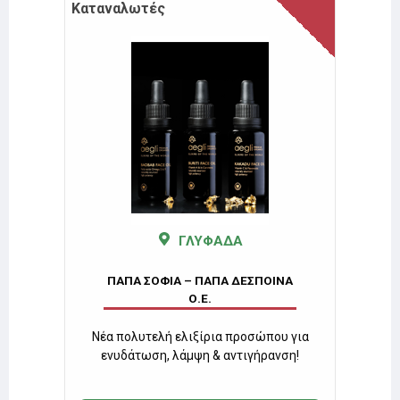
Καταναλωτές
ΓΛΥΦΑΔΑ
ΝΑ
ΠΑ
ΠΑΠΑ ΣΟΦΙΑ – ΠΑΠΑ ΔΕΣΠΟΙΝΑ
Ο.Ε.
 σειρά
Κάψουλ
εις.
& 
Νέα πολυτελή ελιξίρια προσώπου για
ενυδάτωση, λάμψη & αντιγήρανση!
7