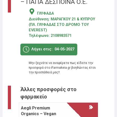
– ΠΑΠΑ ΔΕΣΠΟΙΝΑ Ο.Ε.
ΓΛΥΦΑΔΑ
Διεύθυνση:
ΜΑΡΑΓΚΟΥ 21 & ΚΥΠΡΟΥ
(ΠΛ. ΓΛΥΦΑΔΑΣ ΣΤΟ ΔΡΟΜΟ ΤΟΥ
EVEREST)
Τηλέφωνο:
2108983571
Λήγει στις:
04-05-2027
Μην ξεχνάτε να αναφέρετε πως είδατε την
προσφορά στο iFarmakeia.gr βοηθώντας έτσι
την προσπάθειά μας!!
Άλλες προσφορές στο
φαρμακείο
Aegli Premium
Moller’
25%
έκπτωση
Organics – Vegan