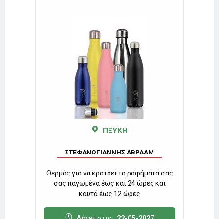
ΠΕΥΚΗ
Μ
ΣΤΕΦΑΝΟΓΙΑΝΝΗΣ ΑΒΡΑΑΜ
λεία &
Θερμός για να κρατάει τα ροφήματα σας
Όλα 
σας παγωμένα έως και 24 ώρες και
καυτά έως 12 ώρες
7
Λήγει στις:
22-05-2027