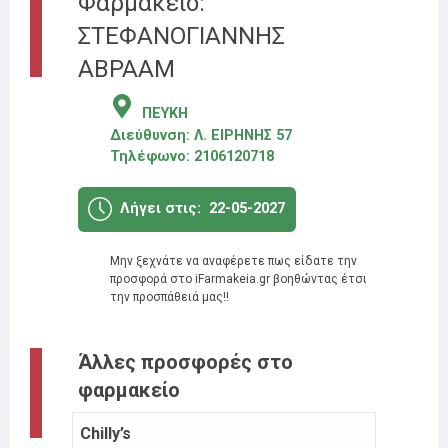
Φαρμακείο:
ΣΤΕΦΑΝΟΓΙΑΝΝΗΣ
ΑΒΡΑΑΜ
ΠΕΥΚΗ
Διεύθυνση:
Λ. ΕΙΡΗΝΗΣ 57
Τηλέφωνο:
2106120718
Λήγει στις:
22-05-2027
Μην ξεχνάτε να αναφέρετε πως είδατε την
προσφορά στο iFarmakeia.gr βοηθώντας έτσι
την προσπάθειά μας!!
Άλλες προσφορές στο
φαρμακείο
Chilly’s
Lanes
ώς -35%