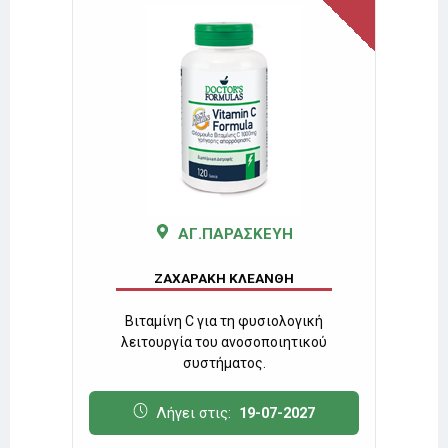
ΑΓ.ΠΑΡΑΣΚΕΥΗ
ΖΑΧΑΡΑΚΗ ΚΛΕΑΝΘΗ
έρα-
Βιταμίνη C για τη φυσιολογική
Πα
0:30 &
λειτουργία του ανοσοποιητικού
συμπλ
συστήματος.
7
Λήγει στις:
19-07-2027