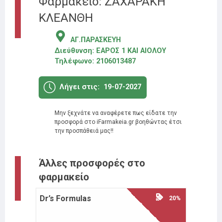
Φαρμακείο: ΖΑΧΑΡΑΚΗ
ΚΛΕΑΝΘΗ
ΑΓ.ΠΑΡΑΣΚΕΥΗ
Διεύθυνση:
ΕΑΡΟΣ 1 ΚΑΙ ΑΙΟΛΟΥ
Τηλέφωνο:
2106013487
Λήγει στις:
19-07-2027
Μην ξεχνάτε να αναφέρετε πως είδατε την
προσφορά στο iFarmakeia.gr βοηθώντας έτσι
την προσπάθειά μας!!
Άλλες προσφορές στο
φαρμακείο
Dr’s Formulas
Doctor
20%