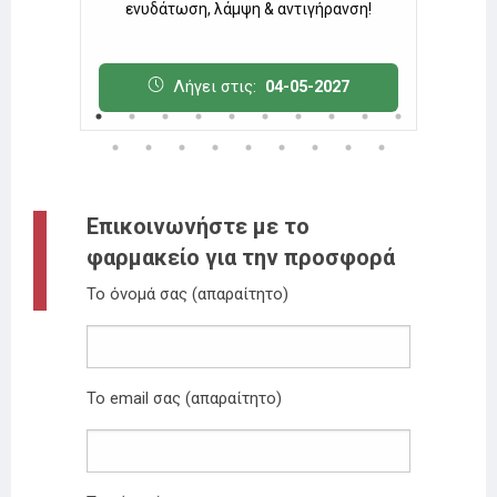
ενυδάτωση, λάμψη & αντιγήρανση!
7
Λήγει στις:
04-05-2027
Επικοινωνήστε με το
φαρμακείο για την προσφορά
Το όνομά σας (απαραίτητο)
Το email σας (απαραίτητο)