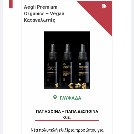
Aegli Premium
Moller’
25%
έκπτωση
Organics – Vegan
Καταναλωτές
ΓΛΥΦΑΔΑ
ΝΑ
ΠΑ
ΠΑΠΑ ΣΟΦΙΑ – ΠΑΠΑ ΔΕΣΠΟΙΝΑ
Ο.Ε.
 σειρά
Κάψουλ
εις.
& 
Νέα πολυτελή ελιξίρια προσώπου για