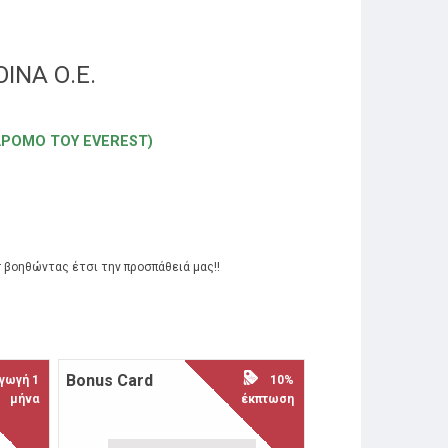
ΙΝΑ Ο.Ε.
 ΔΡΟΜΟ ΤΟΥ EVEREST)
 βοηθώντας έτσι την προσπάθειά μας!!
Βοnus Card
Rilastil
ωγή 1
10%
μήνα
έκπτωση