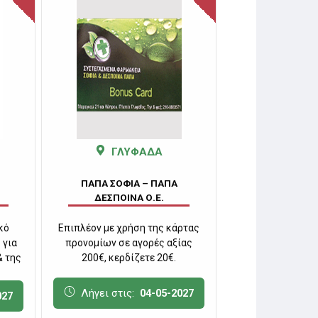
ΓΛΥΦΑΔΑ
ΓΛΥ
ΠΑΠΑ ΣΟΦΙΑ – ΠΑΠΑ
ΠΑΠΑ ΣΟΦΙ
ΔΕΣΠΟΙΝΑ Ο.Ε.
ΔΕΣΠΟΙΝΑ
κό
Επιπλέον με χρήση της κάρτας
Όλα τα καλλυντικ
 για
προνομίων σε αγορές αξίας
προϊόντα για την
& της
200€, κερδίζετε 20€.
προστασία της επ
Λήγει στις:
04-05-2027
Λήγει στις
027