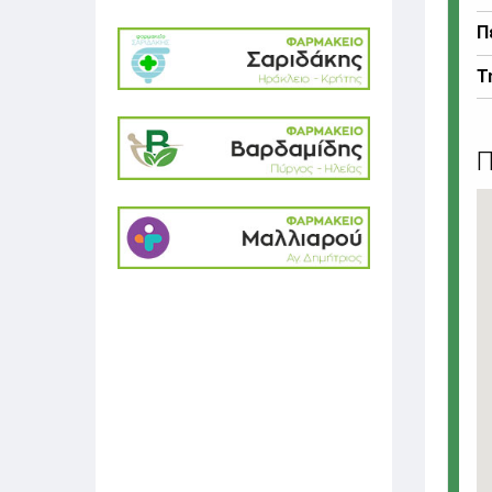
Π
Τ
Π