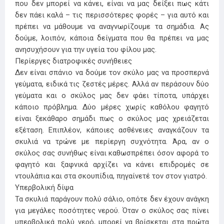
που δεν μπορεί να κάνει, είναι να μας δείξει πως κάτι
δεν πάει καλά – τις περισσότερες φορές – για αυτό και
πρέπει να μάθουμε να αναγνωρίζουμε τα σημάδια. Ας
δούμε, λοιπόν, κάποια δείγματα που θα πρέπει να μας
ανησυχήσουν για την υγεία του φίλου μας.
Περίεργες διατροφικές συνήθειες
Δεν είναι σπάνιο να δούμε τον σκύλο μας να προσπερνά
γεύματα, ειδικά τις ζεστές μέρες. Αλλά αν περάσουν δύο
γεύματα και ο σκύλος μας δεν φάει τίποτα, υπάρχει
κάποιο πρόβλημα. Δύο μέρες χωρίς καθόλου φαγητό
είναι ξεκάθαρο σημάδι πως ο σκύλος μας χρειάζεται
εξέταση. Επιπλέον, κάποιες ασθένειες αναγκάζουν τα
σκυλιά να τρώνε με περίεργη συχνότητα. Άρα, αν ο
σκύλος σας συνήθως είναι καθωσπρέπει όσον αφορά το
φαγητό και ξαφνικά αρχίζει να κάνει επιδρομές σε
ντουλάπια και στα σκουπίδια, πηγαίνετέ τον στον γιατρό.
Υπερβολική δίψα
Τα σκυλιά παράγουν πολύ σάλιο, οπότε δεν έχουν ανάγκη
για μεγάλες ποσότητες νερού. Όταν ο σκύλος σας πίνει
υπερβολικά πολύ νερό, μπορεί να βρίσκεται στα πρώτα