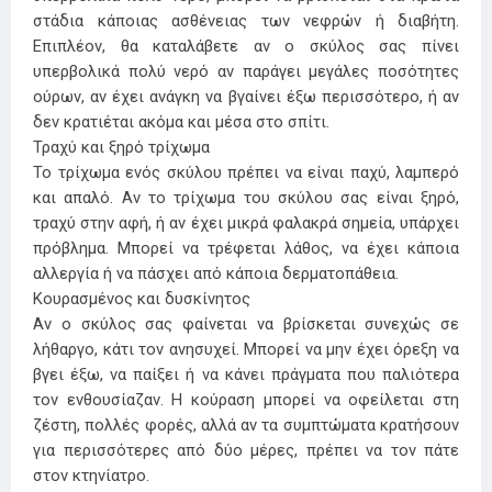
στάδια κάποιας ασθένειας των νεφρών ή διαβήτη.
Επιπλέον, θα καταλάβετε αν ο σκύλος σας πίνει
υπερβολικά πολύ νερό αν παράγει μεγάλες ποσότητες
ούρων, αν έχει ανάγκη να βγαίνει έξω περισσότερο, ή αν
δεν κρατιέται ακόμα και μέσα στο σπίτι.
Τραχύ και ξηρό τρίχωμα
Το τρίχωμα ενός σκύλου πρέπει να είναι παχύ, λαμπερό
και απαλό. Αν το τρίχωμα του σκύλου σας είναι ξηρό,
τραχύ στην αφή, ή αν έχει μικρά φαλακρά σημεία, υπάρχει
πρόβλημα. Μπορεί να τρέφεται λάθος, να έχει κάποια
αλλεργία ή να πάσχει από κάποια δερματοπάθεια.
Κουρασμένος και δυσκίνητος
Αν ο σκύλος σας φαίνεται να βρίσκεται συνεχώς σε
λήθαργο, κάτι τον ανησυχεί. Μπορεί να μην έχει όρεξη να
βγει έξω, να παίξει ή να κάνει πράγματα που παλιότερα
τον ενθουσίαζαν. Η κούραση μπορεί να οφείλεται στη
ζέστη, πολλές φορές, αλλά αν τα συμπτώματα κρατήσουν
για περισσότερες από δύο μέρες, πρέπει να τον πάτε
στον κτηνίατρο.