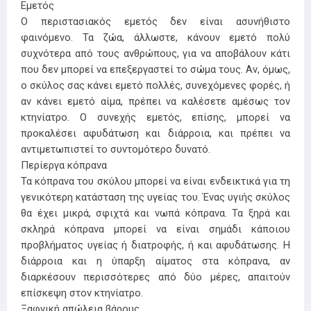
Εμετός
Ο περιστασιακός εμετός δεν είναι ασυνήθιστο
φαινόμενο. Τα ζώα, άλλωστε, κάνουν εμετό πολύ
συχνότερα από τους ανθρώπους, για να αποβάλουν κάτι
που δεν μπορεί να επεξεργαστεί το σώμα τους. Αν, όμως,
ο σκύλος σας κάνει εμετό πολλές, συνεχόμενες φορές, ή
αν κάνει εμετό αίμα, πρέπει να καλέσετε αμέσως τον
κτηνίατρο. Ο συνεχής εμετός, επίσης, μπορεί να
προκαλέσει αφυδάτωση και διάρροια, και πρέπει να
αντιμετωπιστεί το συντομότερο δυνατό.
Περίεργα κόπρανα
Τα κόπρανα του σκύλου μπορεί να είναι ενδεικτικά για τη
γενικότερη κατάσταση της υγείας του. Ένας υγιής σκύλος
θα έχει μικρά, σφιχτά και νωπά κόπρανα. Τα ξηρά και
σκληρά κόπρανα μπορεί να είναι σημάδι κάποιου
προβλήματος υγείας ή διατροφής, ή και αφυδάτωσης. Η
διάρροια και η ύπαρξη αίματος στα κόπρανα, αν
διαρκέσουν περισσότερες από δύο μέρες, απαιτούν
επίσκεψη στον κτηνίατρο.
Ξαφνική απώλεια βάρους