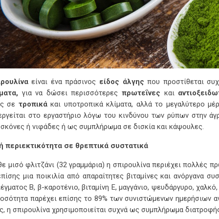
ιρουλίνα
είναι ένα πράσινος
είδος άλγης
που προστίθεται συχ
ματα,
για να δώσει περισσότερες
πρωτεΐνες
και
αντιοξειδω
ς σε
τροπικά
και υποτροπικά κλίματα, αλλά το μεγαλύτερο μέρ
εργείται στο εργαστήριο λόγω του κινδύνου των ρύπων στην άγρ
σκόνες ή νιφάδες ή ως συμπλήρωμα σε δισκία και κάψουλες.
 περιεκτικότητα σε θρεπτικά συστατικά
θε μισό φλιτζάνι (32 γραμμάρια) η σπιρουλίνα περιέχει πολλές πρ
επίσης μια ποικιλία από απαραίτητες βιταμίνες και ανόργανα σ
έγματος Β, β-καροτένιο, βιταμίνη Ε, μαγγάνιο, ψευδάργυρο, χαλκό,
ποσότητα παρέχει επίσης το 89% των συνιστώμενων ημερήσιων α
ς, η σπιρουλίνα χρησιμοποιείται συχνά ως συμπλήρωμα διατροφής