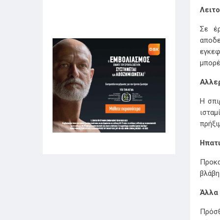
Λειτ
Σε έρ
αποδε
εγκεφ
μπορέ
Αλλε
Η σπι
ισταμ
πρήξι
Ηπατ
Προκα
βλάβη
Άλλα
Πρόσθ