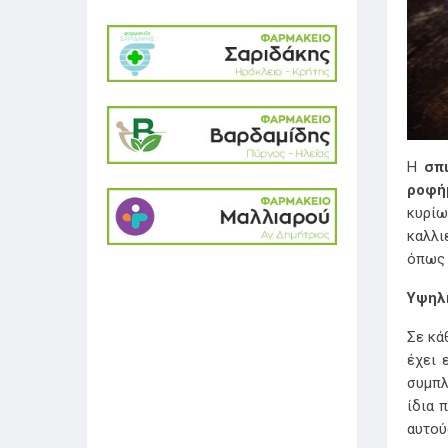
Η
σπ
ροφή
κυρίω
καλλι
όπως 
Υψηλή
Σε κά
έχει 
συμπλ
ίδια 
αυτού