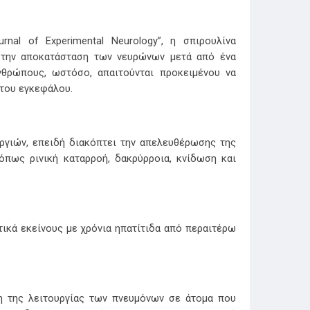
nal of Experimental Neurology”, η σπιρουλίνα
 στην αποκατάσταση των νευρώνων μετά από ένα
νθρώπους, ωστόσο, απαιτούνται προκειμένου να
 του εγκεφάλου.
εργιών, επειδή διακόπτει την απελευθέρωσης της
όπως ρινική καταρροή, δακρύρροια, κνίδωση και
τικά εκείνους με χρόνια ηπατίτιδα από περαιτέρω
η της λειτουργίας των πνευμόνων σε άτομα που