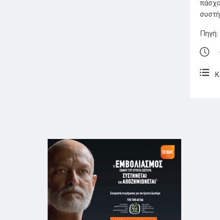
πάσχο
συστή
Πηγή:
Κα