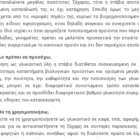
ταναλώνετε μεγάλες ποσότητες ζάχαρης, τότε η στέβια αποτε
μένη κατανάλωσή της κι όχι κατάχρηση. Επειδή όμως το με
χεται από τις «κρυφές πηγές» της, κυρίως τα βιομηχανοποιημέν
ός είδους εφησυχασμός, είναι δηλαδή αναγκαίο να συνεχίσετε 
Το ίδιο ισχύει κι όταν αγοράζετε τυποποιημένα προϊόντα που περιέ
λάδες, γκοφρέτες: πρέπει να μελετάτε προσεκτικά την ετικέτα
δες συγκριτικά με το κανονικό προϊόν και ότι δεν περιέχουν επιπ
λο πρέπει να προσέχω;
ρήση ως γλυκαντική ύλη η στέβια διατίθεται συσκευασμένη σε
σότερα καταστήματα βιολογικών προϊόντων και ορισμένα μεγάλ
, την ποιότητα, την καθαρότητα και την τυποποίηση των γλυκ
ιας μπορεί να έχει διαφορετικό συνιστώμενο τρόπο κατανά
κρασίες και να προσδίδει διαφορετικού βαθμού γλυκύτητα συγκρ
ις οδηγίες του κατασκευαστή.
θα τη χρησιμοποιήσω;
ίτε να τη χρησιμοποιήσετε ως γλυκαντικό σε καφέ, τσάι, αφεψή
και για να αντικαταστήσετε τη ζάχαρη σε συνταγές παρασκευής 
, φαγητών ή σαλτσών, συνήθως αφού τη διαλύσετε πρώτα σε λί