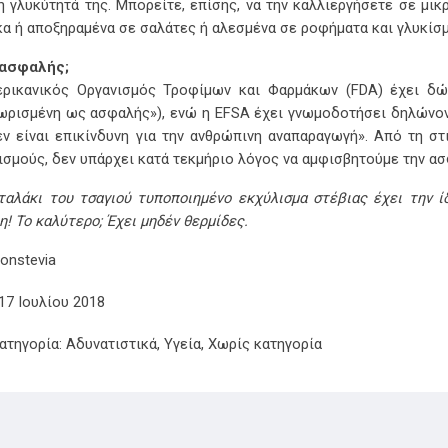
η γλυκύτητά της. Μπορείτε, επίσης, να την καλλιεργήσετε σε μικ
α ή αποξηραμένα σε σαλάτες ή αλεσμένα σε ροφήματα και γλυκίσμ
 ασφαλής;
ρικανικός Οργανισμός Τροφίμων και Φαρμάκων (FDA) έχει δώ
ωρισμένη ως ασφαλής»), ενώ η EFSA έχει γνωμοδοτήσει δηλώνοντα
εν είναι επικίνδυνη για την ανθρώπινη αναπαραγωγή». Από τη στι
ισμούς, δεν υπάρχει κατά τεκμήριο λόγος να αμφισβητούμε την ασ
ταλάκι του τσαγιού τυποποιημένο εκχύλισμα στέβιας έχει την ί
η! Το καλύτερο; Έχει μηδέν θερμίδες.
onstevia
17 Ιουλίου 2018
τηγορία:
Αδυνατιστικά
,
Υγεία
,
Χωρίς κατηγορία