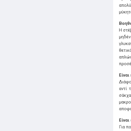
απολύ
μύκητ
Βοηθά
Η στέ
μηδέν
γλυκα
θετικ
απλώς
προσέ
Είναι
Διάφο
αντί 
σάκχα
μακρο
αποφα
Είναι
Για π