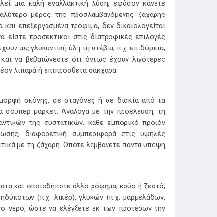
λεί μια καλή εναλλακτική λύση, εφόσον κάνετε
γαλύτερο μέρος της προσλαμβανόμενης ζάχαρης
α και επεξεργασμένα τρόφιμα, δεν δικαιολογείται
να είστε προσεκτικοί στις διατροφικές επιλογές
χουν ως γλυκαντική ύλη τη στέβια, π.χ. επιδόρπια,
 και να βεβαιώνεστε ότι όντως έχουν λιγότερες
λέον λιπαρά ή επιπρόσθετα σάκχαρα.
 μορφή σκόνης, σε σταγόνες ή σε δισκία από τα
α σούπερ μάρκετ. Ανάλογα με την προέλευση, τη
αντικών της συστατικών, κάθε εμπορικό προϊόν
λωσης, διαφορετική συμπεριφορά στις υψηλές
ιτικά με τη ζάχαρη. Οπότε λαμβάνετε πάντα υπόψη
ματα και οποιοδήποτε άλλο ρόφημα, κρύο ή ζεστό,
ηδύποτων (π.χ. λικέρ), γλυκών (π.χ. μαρμελάδων,
γο νερό, ώστε να ελέγξετε εκ των προτέρων την