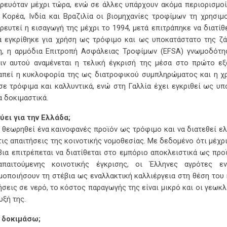
ρευόταν μέχρι τώρα, ενώ σε άλλες υπάρχουν ακόμα περιορισμοί σ
 Κορέα, Ινδία και Βραζιλία οι βιομηχανίες τροφίμων τη χρησι
ρευτεί η εισαγωγή της μέχρι το 1994, μετά επιτράπηκε να διατ
ά εγκρίθηκε για χρήση ως τρόφιμο και ως υποκατάστατο της ζά
, η αρμόδια Επιτροπή Ασφάλειας Τροφίμων (EFSA) γνωμοδότησε
ιν αυτού αναμένεται η τελική έγκρισή της μέσα στο πρώτο εξ
απεί η κυκλοφορία της ως διατροφικού συμπληρώματος και η χ
σε τρόφιμα και καλλυντικά, ενώ στη Γαλλία έχει εγκριθεί ως υ
α δοκιμαστικά.
χύει για την Ελλάδα;
α θεωρηθεί ένα καινοφανές προϊόν ως τρόφιμο και να διατεθεί ελ
τις απαιτήσεις της κοινοτικής νομοθεσίας. Με δεδομένο ότι μέχρ
βια επιτρέπεται να διατίθεται στο εμπόριο αποκλειστικά ως προϊ
απαιτούμενης κοινοτικής έγκρισης, οι Έλληνες αγρότες ε
μοποιήσουν τη στέβια ως εναλλακτική καλλιέργεια στη θέση του
ήσεις σε νερό, το κόστος παραγωγής της είναι μικρό και οι γεωκ
υξή της.
 δοκιμάσω;