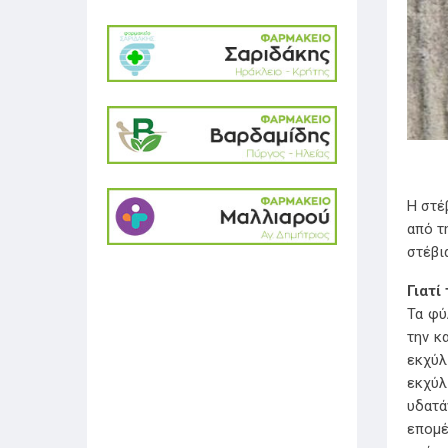
H στέ
από τ
στέβι
Γιατί
Τα φύ
την κ
εκχύλ
εκχύλ
υδατά
επομέ