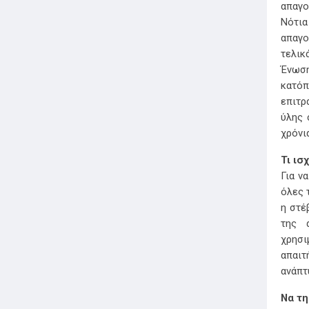
απαγο
Νότια
απαγο
τελικ
Ένωση
κατόπ
επιτρ
ύλης 
χρόνι
Τι ισ
Για ν
όλες 
η στέ
της 
χρησι
απαιτ
ανάπτ
Να τη