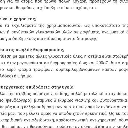
ση για τα άτομα που τρώνε πολλή ζάχαρη, προσέχουν τη σιλ
ρων και θερμίδων, π.χ. διαβητικοί και παχύσαρκοι.
είναι η χρήση της;
α τα εκχυλίσματά της χρησιμοποιούνται ως υποκατάστατο της
ών ή συνθετικών γλυκαντικών υλών σε ροφήματα, αναψυκτικά δια
μα για διαβητικούς και ειδικά προϊόντα διατροφής.
ει στις υψηλές θερμοκρασίες;
τίθεση με αρκετές άλλες γλυκαντικές ύλες, η στέβια είναι σταθερή
 κι όταν μαγειρεύεται σε θερμοκρασίες έως και 200οC. Αυτό ση
ιο ευρύ φάσμα τροφίμων, συμπεριλαμβανομένων καυτών ροφη
λάδες) ή ψήσιμο.
ευεργετικές επιδράσεις στην υγεία;
λλα της στέβιας περιέχουν, επίσης, πολλά μεταλλικά στοιχεία και
ιο, ψευδάργυρο), βιταμίνες Β (κυρίως νιασίνη) και φυτοθρεπτι
ασμός και η αλληλεπίδραση των συστατικών αυτών ενδέχεται να 
γεία μας, που μέλλει όμως να αποδειχτούν ερευνητικά. Ως εκ τού
ακτηριδιακή, αντιοξειδωτική, καρδιοτονωτική, αντιγηραντική, αδυ
 θα πρέπει να θεωρούνται, τουλάχιστον μέχρι αξιόπιστης επαλή