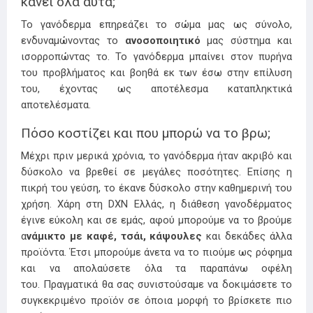
κάνει όλα αυτά;
Το γανόδερμα επηρεάζει το σώμα μας ως σύνολο,
ενδυναμώνοντας το
ανοσοποιητικό
μας σύστημα και
ισορροπώντας το. Το γανόδερμα μπαίνει στον πυρήνα
του προβλήματος και βοηθά εκ των έσω στην επίλυση
του, έχοντας ως αποτέλεσμα καταπληκτικά
αποτελέσματα.
Πόσο κοστίζει και που μπορώ να το βρω;
Μέχρι πριν μερικά χρόνια, το γανόδερμα ήταν ακριβό και
δύσκολο να βρεθεί σε μεγάλες ποσότητες. Επίσης η
πικρή του γεύση, το έκανε δύσκολο στην καθημερινή του
χρήση. Χάρη στη DXN Ελλάς, η διάθεση γανοδέρματος
έγινε εύκολη και σε εμάς, αφού μπορούμε να το βρούμε
α
νάμικτο με καφέ, τσάι, κάψουλες
και δεκάδες άλλα
προϊόντα. Έτσι μπορούμε άνετα να το πιούμε ως ρόφημα
και να απολαύσετε όλα τα παραπάνω οφέλη
του. Πραγματικά θα σας συνιστούσαμε να δοκιμάσετε το
συγκεκριμένο προϊόν σε όποια μορφή το βρίσκετε πιο