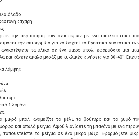
 ελαιόλαδο
. καστανή ζάχαρη
ες:
ήστε την περιποίηση των άνω άκρων με ένα απολεπιστικό πο
οιμάσει την επιδερμίδα για να δεχτεί τα θρεπτικά συστατικά τ
ανακατέψετε τα υλικά σε ένα μικρό μπολ, εφαρμόστε μια μικ
λα και κάνετε απαλό μασάζ με κυκλικές κινήσεις για 30-40’’. Έπειτ
κα λάμψης
νάνα
 μέλι
 βούτυρο
από 1 λεμόνι
ες:
α μικρό μπολ, αναμείξτε το μέλι, το βούτυρο και το χυμό το
μορφο και απαλό μείγμα. Αφού λιανίσετε τη μπανάνα με ένα πιρούν
, τοποθετείστε το μείγμα σε ένα μικρό βάζο. Εφαρμόζετε μικ