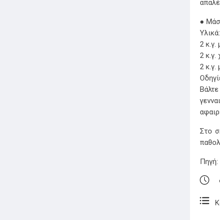
απαλέ
● Μάσ
Υλικά:
2 κ.γ.
2 κ.γ.
2 κ.γ.
Οδηγί
Βάλτε
γεννα
αφαιρ
Στο σ
παθολ
Πηγή:
Κα