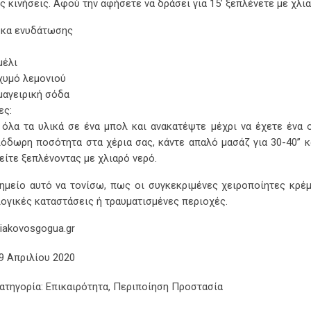
ς κινήσεις. Αφού την αφήσετε να δράσει για 15’ ξεπλένετε με χλια
κα ενυδάτωσης
 μέλι
 χυμό λεμονιού
 μαγειρική σόδα
ες:
 όλα τα υλικά σε ένα μπολ και ανακατέψτε μέχρι να έχετε ένα 
ιόδωρη ποσότητα στα χέρια σας, κάντε απαλό μασάζ για 30-40’’ κα
είτε ξεπλένοντας με χλιαρό νερό.
ημείο αυτό να τονίσω, πως οι συγκεκριμένες χειροποίητες κρέμ
ογικές καταστάσεις ή τραυματισμένες περιοχές.
iakovosgogua.gr
9 Απριλίου 2020
τηγορία:
Επικαιρότητα
,
Περιποίηση Προστασία