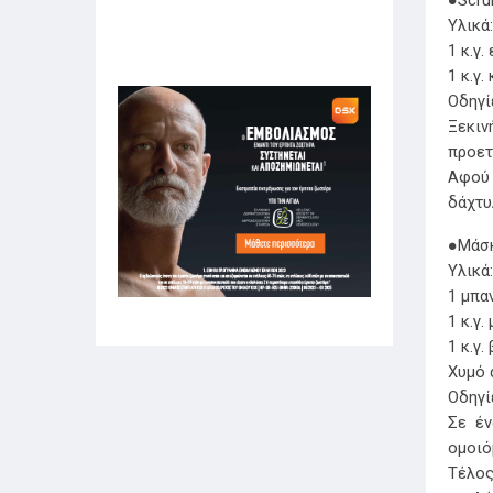
Υλικά:
1 κ.γ.
1 κ.γ
Οδηγί
Ξεκιν
προετ
Αφού 
δάχτυ
●Μάσ
Υλικά:
1 μπα
1 κ.γ.
1 κ.γ.
Χυμό 
Οδηγί
Σε έν
ομοιό
Τέλος