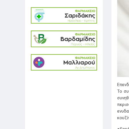
Επενδ
Το συ
συνηθ
περισ
ενυδα
κουζί
●Scru