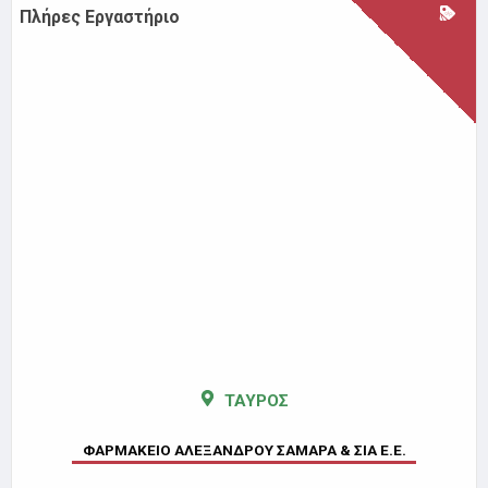
Πλήρες Εργαστήριο
ΤΑΥΡΟΣ
ΦΑΡΜΑΚΕΙΟ ΑΛΕΞΑΝΔΡΟΥ ΣΑΜΑΡΑ & ΣΙΑ Ε.Ε.
Παρασκευάζουμε γαληνικά σκευασμάτα & φυτικές κρέμες
για κάθε σας ανάγκη.