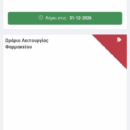
Π.ΦΑΛΗΡΟ
ΦΑΡΜΑΚΕΙΟ Χ.Σ. ΠΙΤΣΕΛΗ
Ανοιχτά Δευτ.-Παρ. 08:00-21:00 & Σάβ. 09:00-17:00.
Λήγει στις:
08-07-2027