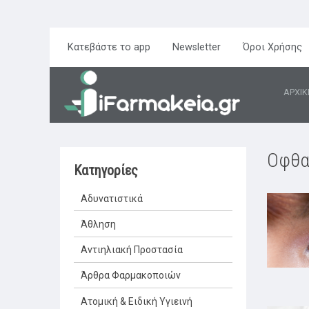
Κατεβάστε το app
Newsletter
Όροι Χρήσης
ΑΡΧΙΚ
Οφθα
Κατηγορίες
Αδυνατιστικά
Άθληση
Αντιηλιακή Προστασία
Άρθρα Φαρμακοποιών
Ατομική & Ειδική Υγιεινή