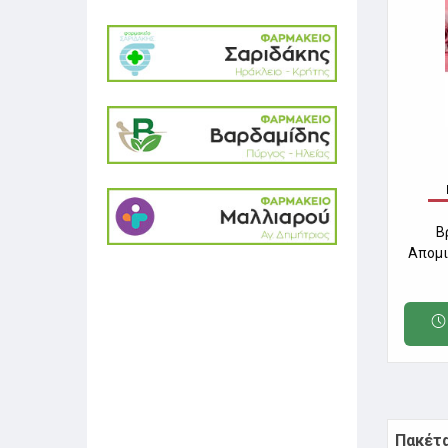
Β
Απομι
Πακέτ