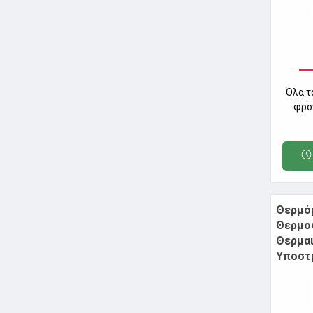
Όλα τ
φρο
Θερμό
Θερμο
Θερμα
Υποστ