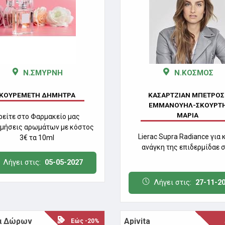
Ν.ΣΜΥΡΝΗ
Ν.ΚΟΣΜΟΣ
ΚΟΥΡΕΜΕΤΗ ΔΗΜΗΤΡΑ
ΚΑΣΑΡΤΖΙΑΝ ΜΠΕΤΡΟΣ
ΕΜΜΑΝΟΥΗΛ-ΣΚΟΥΡΤ
ΜΑΡΙΑ
ρείτε στο Φαρμακείο μας
μήσεις αρωμάτων με κόστος
Lierac Supra Radiance για 
3€ τα 10ml
ανάγκη της επιδερμίδαε 
Λήγει στις:
05-05-2027
Λήγει στις:
27-11-2
α Δώρων
Apivita
Εώς -20%