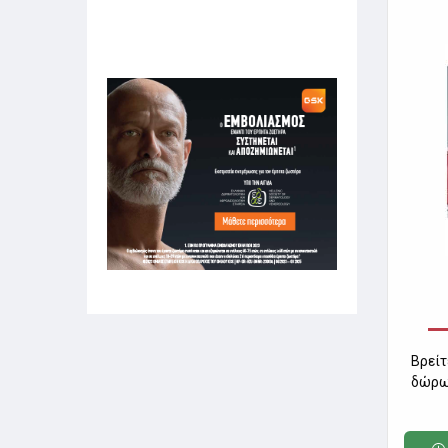
Βρείτ
δώρω