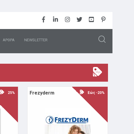
ΑΡΘΡΑ
NEWSLETTER
Frezyderm
25%
Εώς -20%