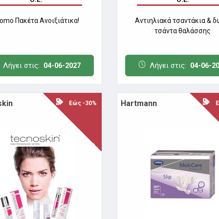
omo Πακέτα Ανοιξιάτικα!
Αντιηλιακά τσαντάκια & 
τσάντα θαλάσσης
Λήγει στις:
04-06-2027
Λήγει στις:
04-06-2
kin
Hartmann
Εώς -30%
Εώ